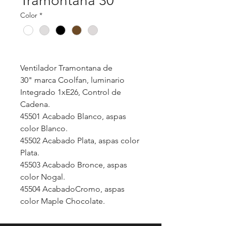
Tramontana 30"
Color
*
Ventilador Tramontana de
30" marca Coolfan, luminario
Integrado 1xE26, Control de
Cadena.
45501 Acabado Blanco, aspas
color Blanco.
45502 Acabado Plata, aspas color
Plata.
45503 Acabado Bronce, aspas
color Nogal.
45504 AcabadoCromo, aspas
color Maple Chocolate.
45505 Acabado Negro Mate,
aspas color Negro Mate.