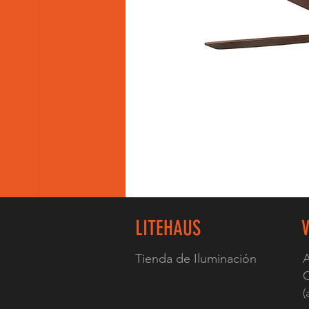
LITEHAUS
Tienda de Iluminación
A
C
(