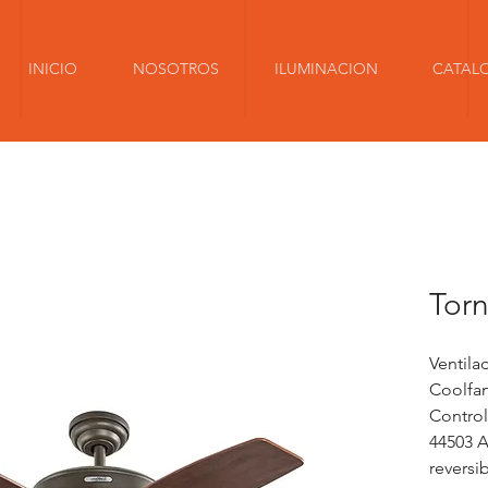
INICIO
NOSOTROS
ILUMINACION
CATAL
Tor
Ventila
Coolfan
Contro
44503 
reversi