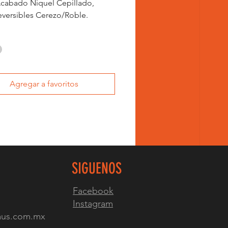
cabado Niquel Cepillado,
eversibles Cerezo/Roble.
Agregar a favoritos
SIGUENOS
Facebook
Instagram
haus.com.mx