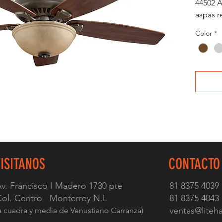
44502 A
aspas r
Color
*
VISITANOS
CONTACTO
v. Francisco I Madero 1730 pte
81 8375 4039
ol. Centro Monterrey N.L
81 8375 4043
ventas@lite
a cuadra y media de Venustiano Carranza)