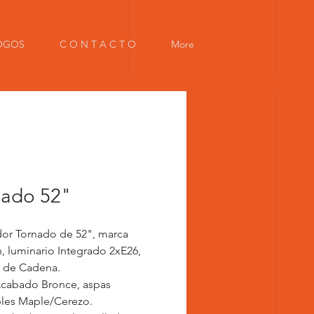
OGOS
C O N T A C T O
More
nado 52"
dor Tornado de 52", marca
, luminario Integrado 2xE26,
l de Cadena.
Acabado Bronce, aspas
bles Maple/Cerezo.