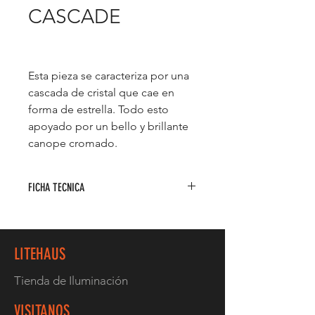
CASCADE
Esta pieza se caracteriza por una
cascada de cristal que cae en
forma de estrella. Todo esto
apoyado por un bello y brillante
canope cromado.
FICHA TECNICA
Pendant 24Luces
Material: Cristal
Acabado: CL-Cristal
LITEHAUS
Voltaje: 90-130V
Base: 12 G9 + 12 GU10
Tienda de Iluminación
Watts: 24 Luces x Máx. 40W c/u
Medidas: ø1250*H1705mm
VISITANOS