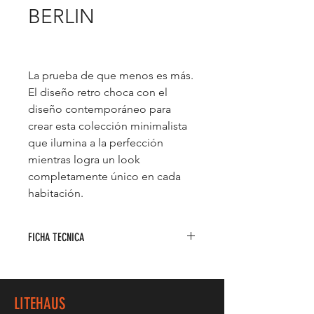
BERLIN
La prueba de que menos es más.
El diseño retro choca con el
diseño contemporáneo para
crear esta colección minimalista
que ilumina a la perfección
mientras logra un look
completamente único en cada
habitación.
FICHA TECNICA
Pendant LED dirigible
Material: Acero + Acrílico
Acabado: BK – Negro Mate
LITEHAUS
Watts: 12W