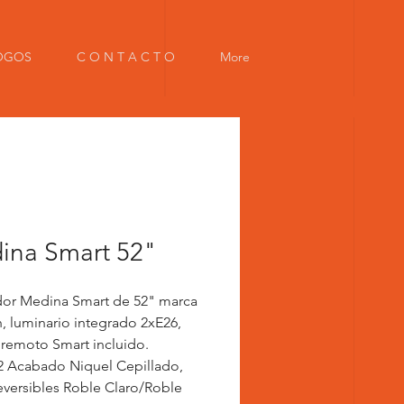
OGOS
C O N T A C T O
More
ina Smart 52"
dor Medina Smart de 52" marca
, luminario integrado 2xE26,
 remoto Smart incluido.
2 Acabado Niquel Cepillado,
eversibles Roble Claro/Roble