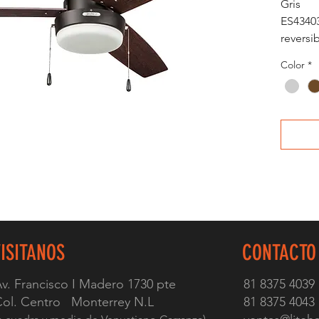
Gris
ES4340
reversi
Color
*
VISITANOS
CONTACTO
v. Francisco I Madero 1730 pte
81 8375 4039
ol. Centro Monterrey N.L
81 8375 4043