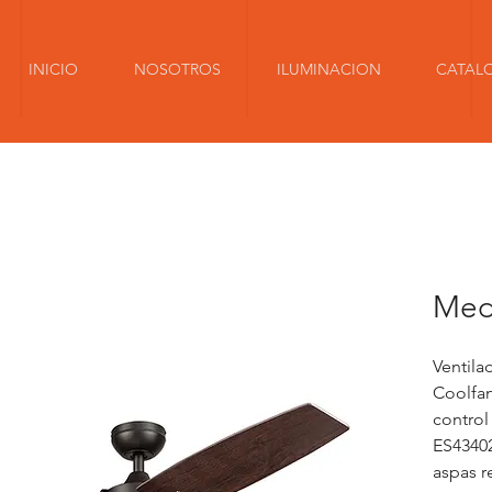
INICIO
NOSOTROS
ILUMINACION
CATAL
Med
Ventila
Coolfan
control
ES4340
aspas r